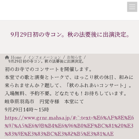
コ
ナ
ン
ビ
テ
ゲ
ン
ー
ツ
シ
へ
ョ
9月29日初の寺コン。秋の法要後に出演決定。
ス
ン
キ
に
ッ
移
プ
動
Home
インフォメーション
お知らせ
9月29日初の寺コン。秋の法要後に出演決定。
初のお寺でのコンサートを開催します。
本堂での歌と演奏とトークで、ほっこり秋の休日、和みに
来られませんか？題して、「秋のふれあいコンサート」。
入場無料、予約不要。どなたでも！お待ちしています。
岐阜県羽島市 円覚寺様 本堂にて
9月29日14時～15時
https://www.grnr.mahsa.jp/#:~:text=%E6%AF%8E%E6
%97%A5%E6%9B%B4%E6%96%B0%EF%BC%81%20%E3
%83%9E%E3%83%BC%E3%82%B5%E3%81%AE