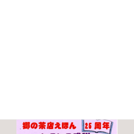
糸魚川や上越からお出かけの皆様とともに、えほんさんの
25周年を一緒に
お祝いしたいと思います。
（本コンサートは、マーサのよりそい出前コンサートの一
環として
企画開催いたします）
当日の様子は、「毎日！更新マーサのブログ」などで、ご
報告いたします。
キーボード持ち込み、手作りの初コンサートですが、地元
の皆様に応援いただきながら
にこにこ感謝！の最高のひとときになれば、幸いです。
郷の茶店「えほん」の情報はこちら。
https://satomono.jp/restaurant/15216/9282/